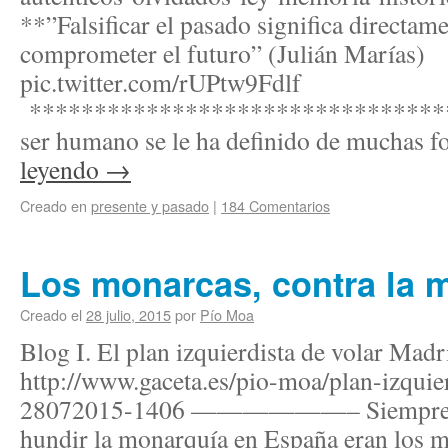
**”Falsificar el pasado significa directame
comprometer el futuro” (Julián Marías)
pic.twitter.com/rUPtw9Fdlf
********************************
ser humano se le ha definido de muchas 
leyendo
→
Creado en
presente y pasado
|
184 Comentarios
Los monarcas, contra la 
Creado el
28 julio, 2015
por
Pío Moa
Blog I. El plan izquierdista de volar Madr
http://www.gaceta.es/pio-moa/plan-izquie
28072015-1406 ——————– Siempre dij
hundir la monarquía en España eran los m