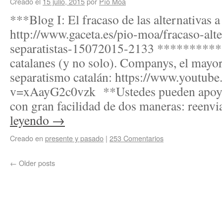
Creado el
15 julio, 2015
por
Pío Moa
***Blog I: El fracaso de las alternativas
http://www.gaceta.es/pio-moa/fracaso-alt
separatistas-15072015-2133 ***********
catalanes (y no solo). Companys, el mayor
separatismo catalán: https://www.youtub
v=xAayG2c0vzk **Ustedes pueden apoyar 
con gran facilidad de dos maneras: reen
leyendo
→
Creado en
presente y pasado
|
253 Comentarios
←
Older posts