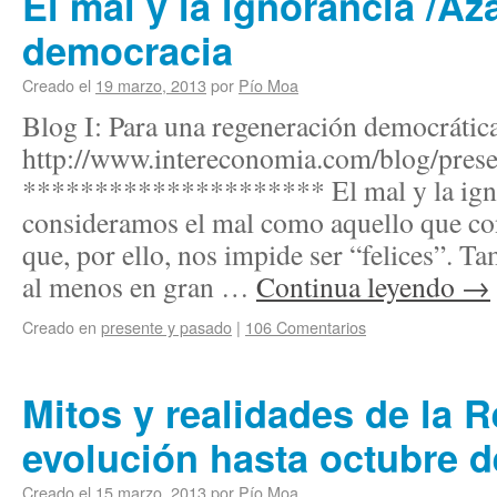
El mal y la ignorancia /Az
democracia
Creado el
19 marzo, 2013
por
Pío Moa
Blog I: Para una regeneración democrática
http://www.intereconomia.com/blog/pres
********************* El mal y la ig
consideramos el mal como aquello que con
que, por ello, nos impide ser “felices”. T
al menos en gran …
Continua leyendo
→
Creado en
presente y pasado
|
106 Comentarios
Mitos y realidades de la R
evolución hasta octubre d
Creado el
15 marzo, 2013
por
Pío Moa