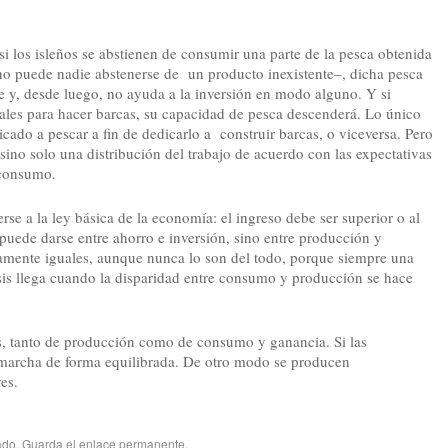
si los isleños se abstienen de consumir una parte de la pesca obtenida
 no puede nadie abstenerse de un producto inexistente–, dicha pesca
ie y, desde luego, no ayuda a la inversión en modo alguno. Y si
les para hacer barcas, su capacidad de pesca descenderá. Lo único
cado a pescar a fin de dedicarlo a construir barcas, o viceversa. Pero
sino solo una distribución del trabajo de acuerdo con las expectativas
 consumo.
erse a la ley básica de la economía: el ingreso debe ser superior o al
puede darse entre ahorro e inversión, sino entre producción y
ente iguales, aunque nunca lo son del todo, porque siempre una
isis llega cuando la disparidad entre consumo y producción se hace
s, tanto de producción como de consumo y ganancia. Si las
marcha de forma equilibrada. De otro modo se producen
es.
ado
. Guarda el
enlace permanente
.