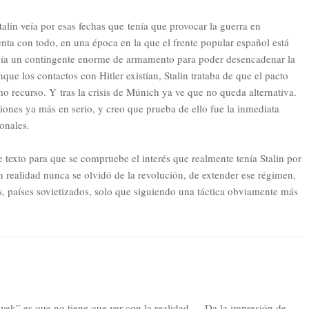
alin veía por esas fechas que tenía que provocar la guerra en
enta con todo, en una época en la que el frente popular español está
nvía un contingente enorme de armamento para poder desencadenar la
nque los contactos con Hitler existían, Stalin trataba de que el pacto
imo recurso. Y tras la crisis de Múnich ya ve que no queda alternativa.
iones ya más en serio, y creo que prueba de ello fue la inmediata
ionales.
 texto para que se compruebe el interés que realmente tenía Stalin por
 realidad nunca se olvidó de la revolución, de extender ese régimen,
s, países sovietizados, solo que siguiendo una táctica obviamente más
yek” es que no tiene que ver con la realidad … Da la impresión de