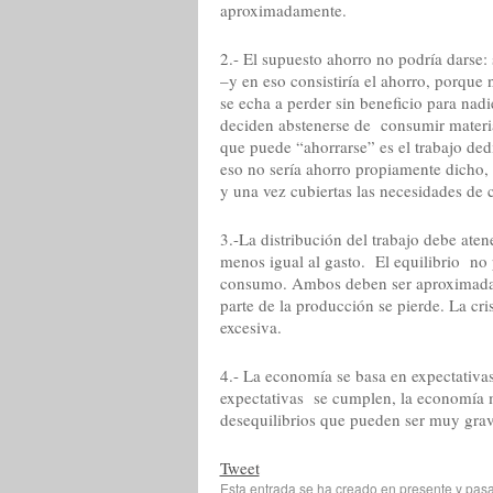
aproximadamente.
2.- El supuesto ahorro no podría darse: 
–y en eso consistiría el ahorro, porque
se echa a perder sin beneficio para nad
deciden abstenerse de consumir materia
que puede “ahorrarse” es el trabajo dedi
eso no sería ahorro propiamente dicho, 
y una vez cubiertas las necesidades de
3.-La distribución del trabajo debe aten
menos igual al gasto. El equilibrio no 
consumo. Ambos deben ser aproximadam
parte de la producción se pierde. La cr
excesiva.
4.- La economía se basa en expectativa
expectativas se cumplen, la economía 
desequilibrios que pueden ser muy grav
Tweet
Esta entrada se ha creado en
presente y pas