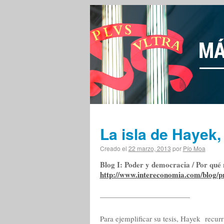
La isla de Hayek,
Creado el
22 marzo, 2013
por
Pío Moa
Blog I: Poder y democracia / Por qué
http://www.intereconomia.com/blog/p
————————————
Para ejemplificar su tesis, Hayek recurr