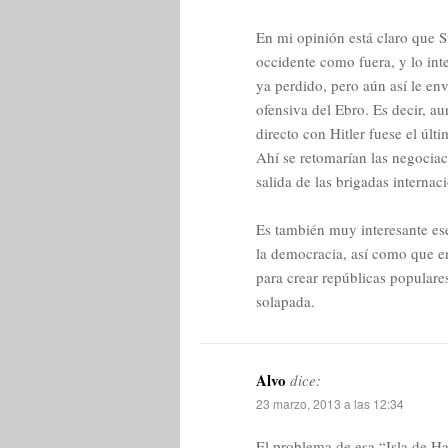
En mi opinión está claro que St
occidente como fuera, y lo int
ya perdido, pero aún así le e
ofensiva del Ebro. Es decir, au
directo con Hitler fuese el últ
Ahí se retomarían las negociac
salida de las brigadas internac
Es también muy interesante ese
la democracia, así como que en
para crear repúblicas populare
solapada.
Alvo
dice:
23 marzo, 2013 a las 12:34
El problema de esa “Isla de Ha