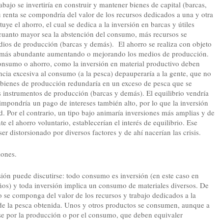
abajo se invertiría en construir y mantener bienes de capital (barcas,
u renta se compondría del valor de los recursos dedicados a una y otra
ye el ahorro, el cual se dedica a la inversión en barcas y útiles
 cuanto mayor sea la abstención del consumo, más recursos se
edios de producción (barcas y demás). El ahorro se realiza con objeto
 más abundante aumentando o mejorando los medios de producción.
consumo o ahorro, como la inversión en material productivo deben
ncia excesiva al consumo (a la pesca) depauperaría a la gente, que no
n bienes de producción redundaría en un exceso de pesca que se
s instrumentos de producción (barcas y demás). El equilibrio vendría
o impondría un pago de intereses también alto, por lo que la inversión
dad. Por el contrario, un tipo bajo animaría inversiones más amplias y de
e el ahorro voluntario, establecerían el interés de equilibrio. Ese
 ser distorsionado por diversos factores y de ahí nacerían las crisis.
ones.
sión puede discutirse: todo consumo es inversión (en este caso en
eños) y toda inversión implica un consumo de materiales diversos. De
año se componga del valor de los recursos y trabajo dedicados a la
 de la pesca obtenida. Unos y otros productos se consumen, aunque a
rse por la producción o por el consumo, que deben equivaler