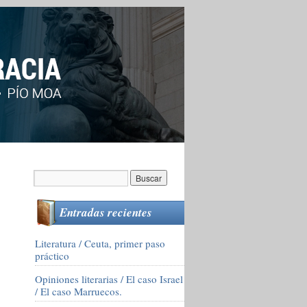
Entradas recientes
Literatura / Ceuta, primer paso
práctico
Opiniones literarias / El caso Israel
/ El caso Marruecos.