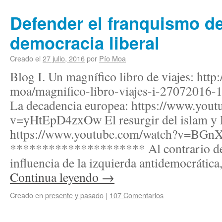
Defender el franquismo d
democracia liberal
Creado el
27 julio, 2016
por
Pío Moa
Blog I. Un magnífico libro de viajes: http:
moa/magnifico-libro-viajes-i-27072016-19
La decadencia europea: https://www.you
v=yHtEpD4zxOw El resurgir del islam y 
https://www.youtube.com/watch?v=BG
********************* Al contrario de l
influencia de la izquierda antidemocrátic
Continua leyendo
→
Creado en
presente y pasado
|
107 Comentarios