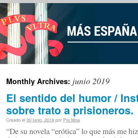
junio 2019
Monthly Archives:
El sentido del humor / In
sobre trato a prisioneros.
Creado el
30 junio, 2019
por
Pío Moa
“De su novela “erótica” lo que más me hizo