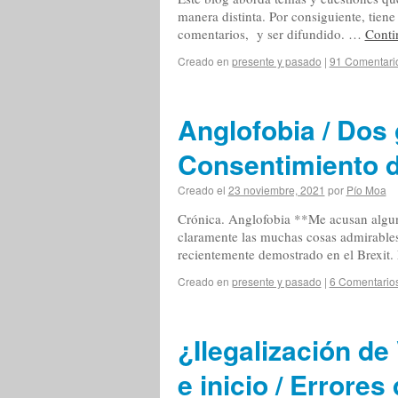
manera distinta. Por consiguiente, tiene
comentarios, y ser difundido. …
Conti
Creado en
presente y pasado
|
91 Comentari
Anglofobia / Dos 
Consentimiento 
Creado el
23 noviembre, 2021
por
Pío Moa
Crónica. Anglofobia **Me acusan alguno
claramente las muchas cosas admirables
recientemente demostrado en el Brexit. 
Creado en
presente y pasado
|
6 Comentario
¿Ilegalización d
e inicio / Errore