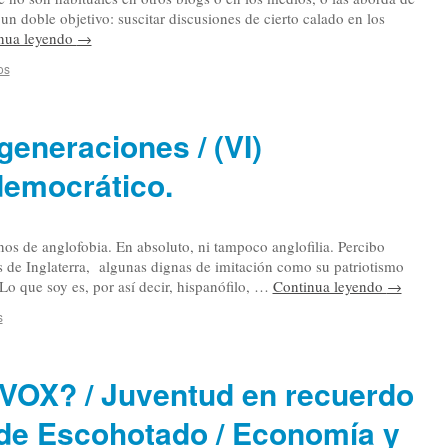
 un doble objetivo: suscitar discusiones de cierto calado en los
nua leyendo
→
os
generaciones / (VI)
democrático.
s de anglofobia. En absoluto, ni tampoco anglofilia. Percibo
 de Inglaterra, algunas dignas de imitación como su patriotismo
Lo que soy es, por así decir, hispanófilo, …
Continua leyendo
→
s
e VOX? / Juventud en recuerdo
s de Escohotado / Economía y