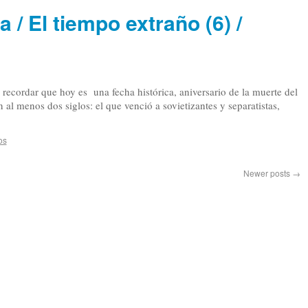
 / El tiempo extraño (6) /
 recordar que hoy es una fecha histórica, aniversario de la muerte del
al menos dos siglos: el que venció a sovietizantes y separatistas,
os
Newer posts
→