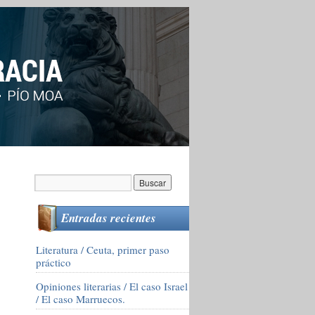
Entradas recientes
Literatura / Ceuta, primer paso
práctico
Opiniones literarias / El caso Israel
/ El caso Marruecos.