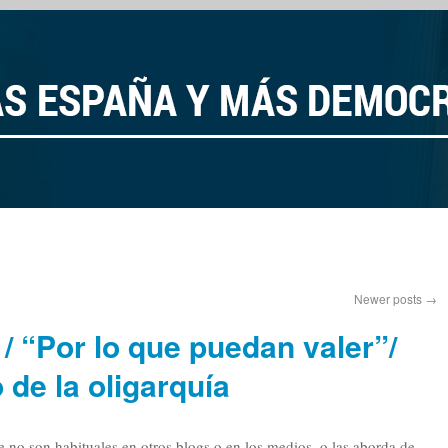
Newer posts
→
 / “Por lo que puedan valer”/
o de la oligarquía
 no son habituales en otros blogs o en los medios, o las aborda de