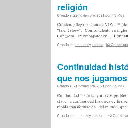
religión
Creado el
22 noviembre, 2021
por
Pío Moa
Crónica. ¿Ilegalización de VOX? **(de 
“talent show”. Con su talento en inglés 
Congreso, ex embajador en …
Contin
Creado en
presente y pasado
|
83 Comentari
Continuidad hist
que nos jugamos 
Creado el
21 noviembre, 2021
por
Pío Moa
Continuidad histórica y nuevos problem
clave: la continuidad histórica de la n
rápida transformación del mundo, que t
Creado en
presente y pasado
|
142 Comentar