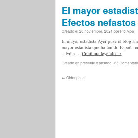
El mayor estadista
Efectos nefastos
Creado el
20 noviembre, 2021
por
Pío Moa
El mayor estadista Ayer puse el blog sin
mayor estadista que ha tenido España en 
salvó a …
Continua leyendo
→
Creado en
presente y pasado
|
65 Comentari
←
Older posts