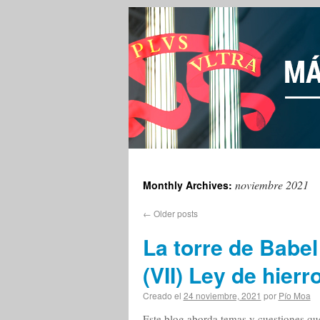
noviembre 2021
Monthly Archives:
←
Older posts
La torre de Babel
(VII) Ley de hierr
Creado el
24 noviembre, 2021
por
Pío Moa
Este blog aborda temas y cuestiones que