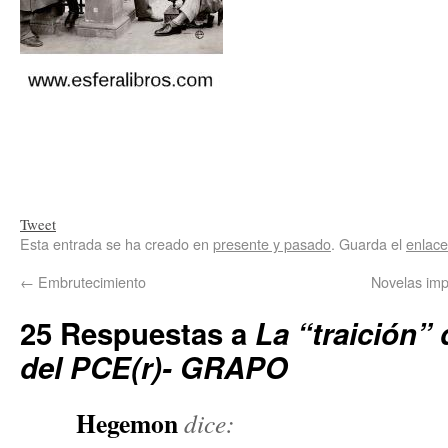
Tweet
Esta entrada se ha creado en
presente y pasado
. Guarda el
enlac
←
Embrutecimiento
Novelas imp
25 Respuestas a
La “traición” 
del PCE(r)- GRAPO
Hegemon
dice: