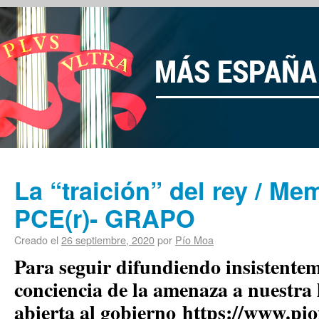
La “traición” del rey / Me
PCE(r)- GRAPO
Creado el
26 septiembre, 2020
por
Pío Moa
Para seguir difundiendo insistentem
conciencia de la amenaza a nuestra 
abierta al gobierno
https://www.pi