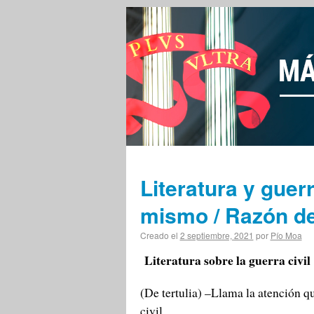
Literatura y guerr
mismo / Razón d
Creado el
2 septiembre, 2021
por
Pío Moa
Literatura sobre la guerra civil
(De tertulia) –Llama la atención q
civil.