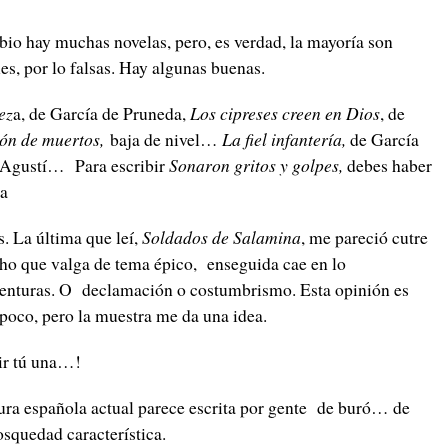
o hay muchas novelas, pero, es verdad, la mayoría son
s, por lo falsas. Hay algunas buenas.
ez
a, de García de Pruneda,
Los cipreses creen en Dios
, de
ón de muertos,
baja de nivel…
La fiel infantería,
de García
Agustí… Para escribir
Sonaron gritos y golpes,
debes haber
ma
. La última que leí,
Soldados de Salamina
, me pareció cutre
ucho que valga de tema épico, enseguida cae en lo
aventuras. O declamación o costumbrismo. Esta opinión es
 poco, pero la muestra me da una idea.
ir tú una…!
atura española actual parece escrita por gente de buró… de
osquedad característica.