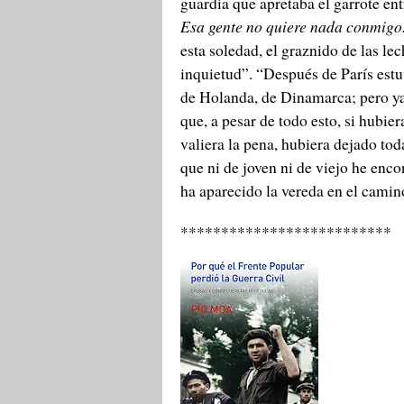
guardia que apretaba el garrote en
Esa gente no quiere nada conmigo
esta soledad, el graznido de las le
inquietud”. “Después de París est
de Holanda, de Dinamarca; pero ya 
que, a pesar de todo esto, si hubi
valiera la pena, hubiera dejado tod
que ni de joven ni de viejo he enc
ha aparecido la vereda en el camino
**************************