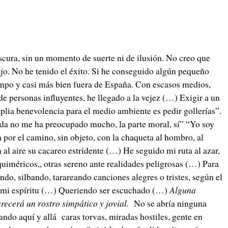
cura, sin un momento de suerte ni de ilusión. No creo que
jo. No he tenido el éxito. Si he conseguido algún pequeño
tiempo y casi más bien fuera de España. Con escasos medios,
e personas influyentes, he llegado a la vejez (…) Exigir a un
ia benevolencia para el medio ambiente es pedir gollerías”.
vida no me ha preocupado mucho, la parte moral, sí” “Yo soy
 por el camino, sin objeto, con la chaqueta al hombro, al
al aire su cacareo estridente (…) He seguido mi ruta al azar,
quiméricos,, otras sereno ante realidades peligrosas (…) Para
ndo, silbando, tarareando canciones alegres o tristes, según el
n mi espíritu (…) Queriendo ser escuchado (…)
Alguna
recerá un rostro simpático y jovial.
No se abría ninguna
ando aquí y allá caras torvas, miradas hostiles, gente en