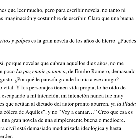
nes que leer mucho, pero para escribir novela, no tanto ni
 imaginación y costumbre de escribir. Claro que una buena
itos y golpe
s es la gran novela de los años de hierro. ¿Puedes
si, porque novelas que cubran aquellos diez años, no me
un poco
La paz empieza nunca
, de Emilio Romero, demasiado
gusto. ¿Por qué le parecía grande la mía a ese amigo?
o vital. Y los personajes tienen vida propia, lo he oído de
an escapando a mi intención, mi intención nunca fue muy
s que actúan al dictado del autor pronto aburren, ya
la Ilíada
la cólera de Aquiles”, y no “Voy a cantar…” Creo que esa es
n una gran novela de una simplemente buena o mediocre.
erra civil está demasiado mediatizada ideológica y hasta
erder.