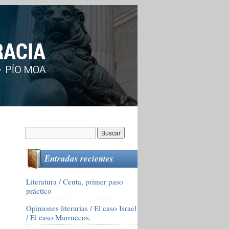
Entradas recientes
Literatura / Ceuta, primer paso
práctico
Opiniones literarias / El caso Israel
/ El caso Marruecos.