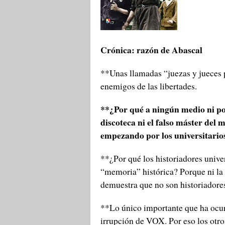
Crónica: razón de Abascal
**Unas llamadas “juezas y jueces 
enemigos de las libertades.
**¿Por qué a ningún medio ni pol
discoteca ni el falso máster del 
empezando por los universitarios
**¿Por qué los historiadores univer
“memoria” histórica? Porque ni la 
demuestra que no son historiadores
**Lo único importante que ha ocurr
irrupción de VOX. Por eso los otros