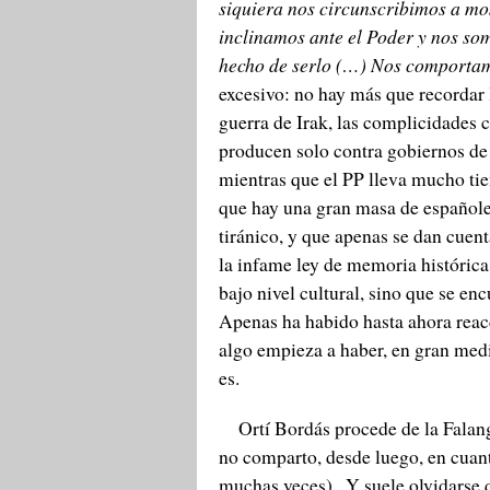
siquiera nos circunscribimos a mo
inclinamos ante el Poder y nos som
hecho de serlo (…) Nos comportam
excesivo: no hay más que recordar 
guerra de Irak, las complicidades
producen solo contra gobiernos de 
mientras que el PP lleva mucho tie
que hay una gran masa de españoles
tiránico, y que apenas se dan cuen
la infame ley de memoria histórica
bajo nivel cultural, sino que se en
Apenas ha habido hasta ahora reacc
algo empieza a haber, en gran medi
es.
Ortí Bordás procede de la Falang
no comparto, desde luego, en cuant
muchas veces) . Y suele olvidarse 