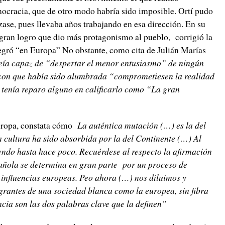
ocracia, que de otro modo habría sido imposible. Ortí pudo
zase, pues llevaba años trabajando en esa dirección. En su
ran logro que dio más protagonismo al pueblo, corrigió la
tegró “en Europa” No obstante, como cita de Julián Marías
veía capaz de “despertar el menor entusiasmo” de ningún
 con que había sido alumbrada “comprometiesen la realidad
 tenía reparo alguno en calificarlo como “La gran
uropa, constata cómo
La auténtica mutación (…) es la del
 cultura ha sido absorbida por la del Continente (…) Al
endo hasta hace poco. Recuérdese al respecto la afirmación
añola se determina en gran parte por un proceso de
 influencias europeas. Peo ahora (…) nos diluimos y
grantes de una sociedad blanca como la europea, sin fibra
ia son las dos palabras clave que la definen”