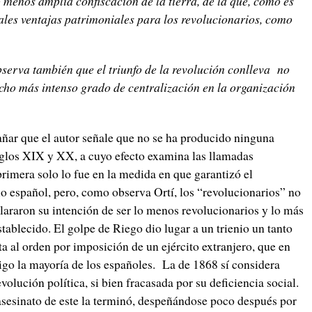
menos amplia confiscación de la tierra, de la que, como es
ales ventajas patrimoniales para los revolucionarios, como
erva también que el triunfo de la revolución conlleva no
ho más intenso grado de centralización en la organización
ar que el autor señale que no se ha producido ninguna
iglos XIX y XX, a cuyo efecto examina las llamadas
imera solo lo fue en la medida en que garantizó el
o español, pero, como observa Ortí, los “revolucionarios” no
clararon su intención de ser lo menos revolucionarios y lo más
tablecido. El golpe de Riego dio lugar a un trienio un tanto
 al orden por imposición de un ejército extranjero, que en
go la mayoría de los españoles. La de 1868 sí considera
volución política, si bien fracasada por su deficiencia social.
 asesinato de este la terminó, despeñándose poco después por