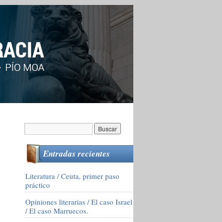
Entradas recientes
Literatura / Ceuta, primer paso
práctico
Opiniones literarias / El caso Israel
/ El caso Marruecos.