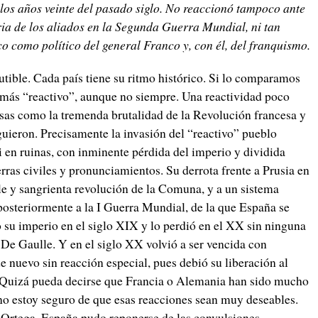
los años veinte del pasado siglo. No reaccionó tampoco ante
oria de los aliados en la Segunda Guerra Mundial, ni tan
sico como político del general Franco y, con él, del franquismo.
ble. Cada país tiene su ritmo histórico. Si lo comparamos
 más “reactivo”, aunque no siempre. Una reactividad poco
sas como la tremenda brutalidad de la Revolución francesa y
guieron. Precisamente la invasión del “reactivo” pueblo
i en ruinas, con inminente pérdida del imperio y dividida
ras civiles y pronunciamientos. Su derrota frente a Prusia en
e y sangrienta revolución de la Comuna, y a un sistema
osteriormente a la I Guerra Mundial, de la que España se
ó su imperio en el siglo XIX y lo perdió en el XX sin ninguna
 De Gaulle. Y en el siglo XX volvió a ser vencida con
e nuevo sin reacción especial, pues debió su liberación al
 Quizá pueda decirse que Francia o Alemania han sido mucho
no estoy seguro de que esas reacciones sean muy deseables.
a Ortega, España pudo reponerse de las convulsiones