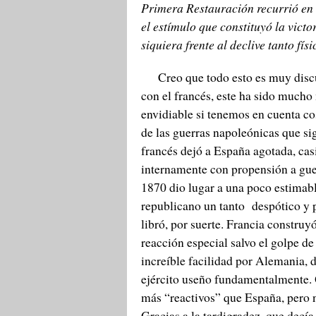
Primera Restauración recurrió en 
el estímulo que constituyó la vict
siquiera frente al declive tanto fí
Creo que todo esto es muy discuti
con el francés, este ha sido mucho
envidiable si tenemos en cuenta co
de las guerras napoleónicas que si
francés dejó a España agotada, cas
internamente con propensión a guer
1870 dio lugar a una poco estimabl
republicano un tanto despótico y p
libró, por suerte. Francia construy
reacción especial salvo el golpe de
increíble facilidad por Alemania, d
ejército useño fundamentalmente.
más “reactivos” que España, pero 
Gracias a la tardigradez, que decí