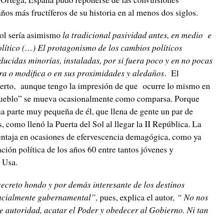
ños más fructíferos de su historia en al menos dos siglos.
ol sería asimismo
la tradicional pasividad antes, en medio e
lítico (…) El protagonismo de los cambios políticos
ucidas minorías, instaladas, por si fuera poco y en no pocas
ra o modifica o en sus proximidades y aledaños
. El
ierto, aunque tengo la impresión de que ocurre lo mismo en
l pueblo” se mueva ocasionalmente como comparsa. Porque
a parte muy pequeña de él, que llena de gente un par de
ís, como llenó la Puerta del Sol al llegar la II República. La
entaja en ocasiones de efervescencia demagógica, como ya
ción política de los años 60 entre tantos jóvenes y
 y Usa.
 secreto hondo y por demás interesante de los destinos
ancialmente gubernamental”,
pues, explica el autor
, “ No nos
de autoridad, acatar el Poder y obedecer al Gobierno. Ni tan