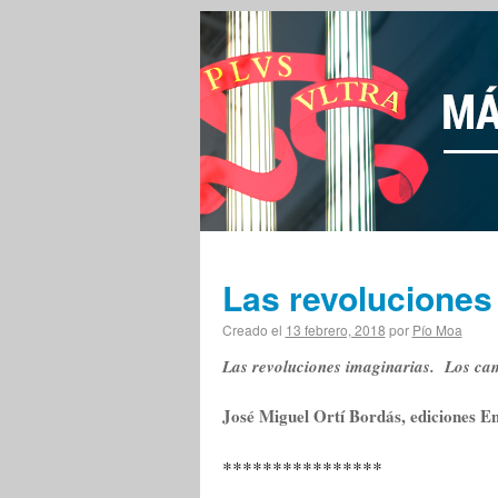
Las revoluciones
Creado el
13 febrero, 2018
por
Pío Moa
Las revoluciones imaginarias. Los ca
José Miguel Ortí Bordás, ediciones E
****************