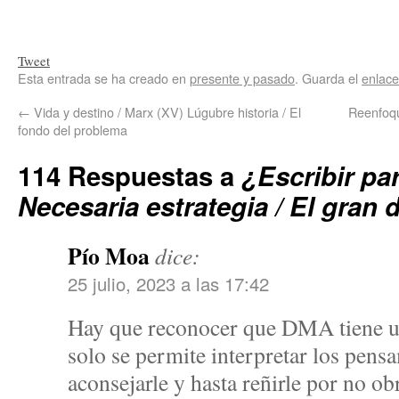
Tweet
Esta entrada se ha creado en
presente y pasado
. Guarda el
enlac
←
Vida y destino / Marx (XV) Lúgubre historia / El
Reenfoque
fondo del problema
114 Respuestas a
¿Escribir pa
Necesaria estrategia / El gran 
Pío Moa
dice:
25 julio, 2023 a las 17:42
Hay que reconocer que DMA tiene u
solo se permite interpretar los pens
aconsejarle y hasta reñirle por no ob