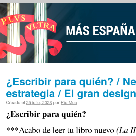
¿Escribir para quién? / N
estrategia / El gran desig
Creado el
25 julio, 2023
por
Pío Moa
¿Escribir para quién?
***Acabo de leer tu libro nuevo
(La I