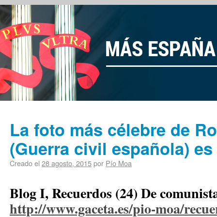
La foto más célebre de R
(Guerra civil española) es
Creado el
28 agosto, 2015
por
Pío Moa
Blog I, Recuerdos (24) De comunista
http://www.gaceta.es/pio-moa/recu