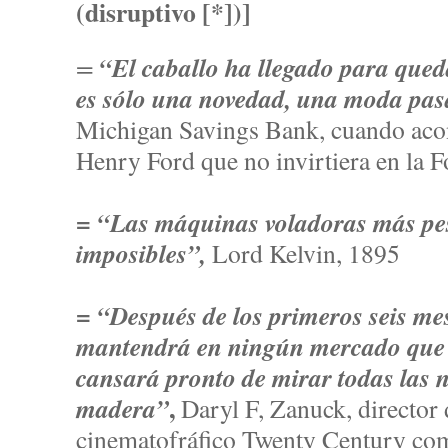
(disruptivo [*])]
“El caballo ha llegado para queda
=
es sólo una novedad, una moda pas
Michigan Savings Bank, cuando aco
Henry Ford que no invirtiera en la 
=
“Las máquinas voladoras más pes
imposibles”,
Lord Kelvin, 1895
=
“Después de los primeros seis mes
mantendrá en ningún mercado que l
cansará pronto de mirar todas las 
,
madera”
Daryl F, Zanuck, director 
cinematofráfico Twenty Century com