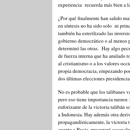
experiencia recuerda más bien a l
¿Por qué finalmente han salido ma
en síntesis no ha sido solo ni prin
también ha esterilizado las invers
gobierno democrático o al menos pr
determinó las otras. Hay algo pecu
de fuerza interna que ha anulado t
al cristianismo o a los valores occid
propia democracia, empezando por l
dos últimas elecciones presidencia
No es probable que los talibanes va
pero eso tiene importancia menor. L
euforizante de la victoria talibán
a Indonesia. Hay además otra deriv
propagandísticamente, la victoria 
cuanto a Rusia, procurará sacar alg