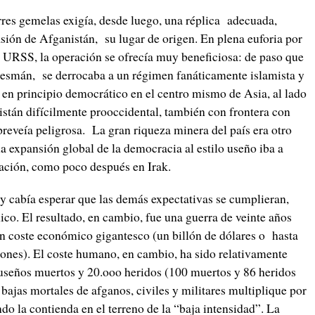
res gemelas exigía, desde luego, una réplica adecuada,
asión de Afganistán, su lugar de origen. En plena euforia por
a URSS, la operación se ofrecía muy beneficiosa: de paso que
desmán, se derrocaba a un régimen fanáticamente islamista y
 en principio democrático en el centro mismo de Asia, al lado
kistán difícilmente prooccidental, también con frontera con
reveía peligrosa. La gran riqueza minera del país era otro
a expansión global de la democracia al estilo useño iba a
cación, como poco después en Irak.
y cabía esperar que las demás expectativas se cumplieran,
co. El resultado, en cambio, fue una guerra de veinte años
n coste económico gigantesco (un billón de dólares o hasta
ones). El coste humano, en cambio, ha sido relativamente
useños muertos y 20.ooo heridos (100 muertos y 86 heridos
bajas mortales de afganos, civiles y militares multiplique por
ndo la contienda en el terreno de la “baja intensidad”. La