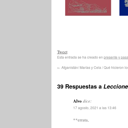
Tweet
Esta entrada se ha creado en
presente y pas
←
Afganistán/ Marías y Cela / Qué hicieron l
39 Respuestas a
Leccione
Alvo
dice:
17 agosto, 2021 a las 13:46
**errata,