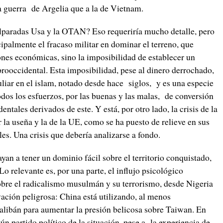
a guerra de Argelia que a la de Vietnam.
lparadas Usa y la OTAN? Eso requeriría mucho detalle, pero
cipalmente el fracaso militar en dominar el terreno, que
iones económicas, sino la imposibilidad de establecer un
ooccidental. Esta imposibilidad, pese al dinero derrochado,
liar en el islam, notado desde hace siglos, y es una especie
odos los esfuerzos, por las buenas y las malas, de conversión
entales derivados de este. Y está, por otro lado, la crisis de la
a useña y la de la UE, como se ha puesto de relieve en sus
les. Una crisis que debería analizarse a fondo.
yan a tener un dominio fácil sobre el territorio conquistado,
o relevante es, por una parte, el influjo psicológico
 sobre el radicalismo musulmán y su terrorismo, desde Nigeria
ación peligrosa: China está utilizando, al menos
talibán para aumentar la presión belicosa sobre Taiwan. En
ún partido político de la situación, pese a la experiencia de