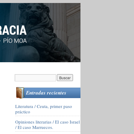
Entradas recientes
Literatura / Ceuta, primer paso
práctico
Opiniones literarias / El caso Israel
/ El caso Marruecos.