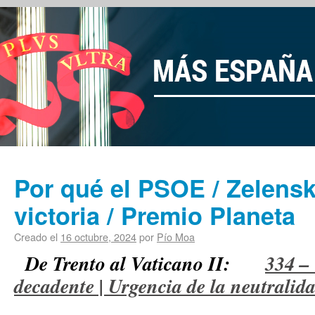
Por qué el PSOE / Zelenski
victoria / Premio Planeta
Creado el
16 octubre, 2024
por
Pío Moa
De Trento al Vaticano II:
334 –
decadente | Urgencia de la neutrali