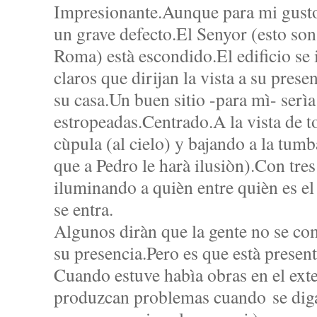
Impresionante.Aunque para mi gusto,
un grave defecto.El Senyor (esto son
Roma) està escondido.El edificio se
claros que dirijan la vista a su pres
su casa.Un buen sitio -para mì- serì
estropeadas.Centrado.A la vista de t
cùpula (al cielo) y bajando a la tum
que a Pedro le harà ilusiòn).Con tre
iluminando a quièn entre quièn es el
se entra.
Algunos diràn que la gente no se c
su presencia.Pero es que està presen
Cuando estuve habìa obras en el ext
produzcan problemas cuando se diga 