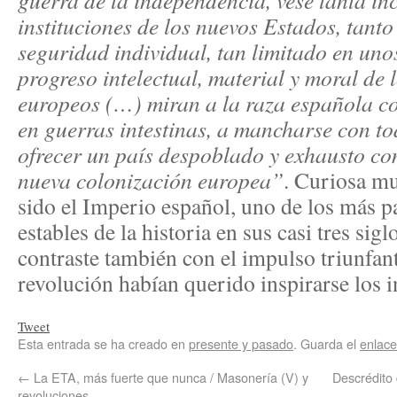
guerra de la independencia, vése tanta inc
instituciones de los nuevos Estados, tant
seguridad individual, tan limitado en unos
progreso intelectual, material y moral de 
europeos (…) miran a la raza española 
en guerras intestinas, a mancharse con to
ofrecer un país despoblado y exhausto co
nueva colonización europea”
. Curiosa mu
sido el Imperio español, uno de los más p
estables de la historia en sus casi tres sigl
contraste también con el impulso triunfa
revolución habían querido inspirarse los 
Tweet
Esta entrada se ha creado en
presente y pasado
. Guarda el
enlac
←
La ETA, más fuerte que nunca / Masonería (V) y
Descrédito 
revoluciones