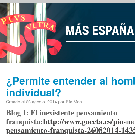
¿Permite entender al homb
individual?
Creado el
26 agosto, 2014
por
Pío Moa
Blog I: El inexistente pensamiento
franquista:
http://www.gaceta.es/pio-mo
pensamiento-franquista-26082014-143