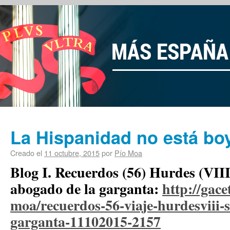
La Hispanidad no está bo
Creado el
11 octubre, 2015
por
Pío Moa
Blog I. Recuerdos (56) Hurdes (VII
abogado de la garganta:
http://gace
moa/recuerdos-56-viaje-hurdesviii-
garganta-11102015-2157