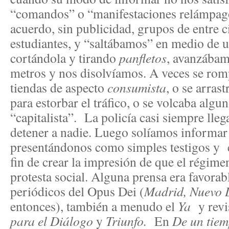
“comandos” o “manifestaciones relámp
acuerdo, sin publicidad, grupos de entre 
estudiantes, y “saltábamos” en medio de u
cortándola y tirando
panfletos
, avanzábam
metros y nos disolvíamos. A veces se rom
tiendas de aspecto
consumista
, o se arras
para estorbar el tráfico, o se volcaba alg
“capitalista”. La policía casi siempre lle
detener a nadie. Luego solíamos informar 
presentándonos como simples testigos y 
fin de crear la impresión de que el régime
protesta social. Alguna prensa era favorab
periódicos del Opus Dei (
Madrid, Nuevo D
entonces), también a menudo el
Ya
y revi
para el Diálogo
y
Triunfo.
En
De un tiem