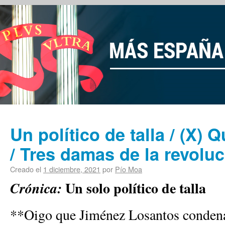
Un político de talla / (X) 
/ Tres damas de la revolu
Creado el
1 diciembre, 2021
por
Pío Moa
Un solo político de talla
Crónica:
**Oigo que Jiménez Losantos condena