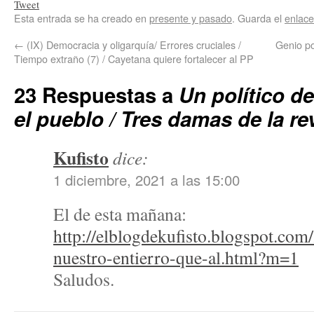
Tweet
Esta entrada se ha creado en
presente y pasado
. Guarda el
enlac
←
(IX) Democracia y oligarquía/ Errores cruciales /
Genio po
Tiempo extraño (7) / Cayetana quiere fortalecer al PP
23 Respuestas a
Un político de
el pueblo / Tres damas de la re
Kufisto
dice:
1 diciembre, 2021 a las 15:00
El de esta mañana:
http://elblogdekufisto.blogspot.com/
nuestro-entierro-que-al.html?m=1
Saludos.