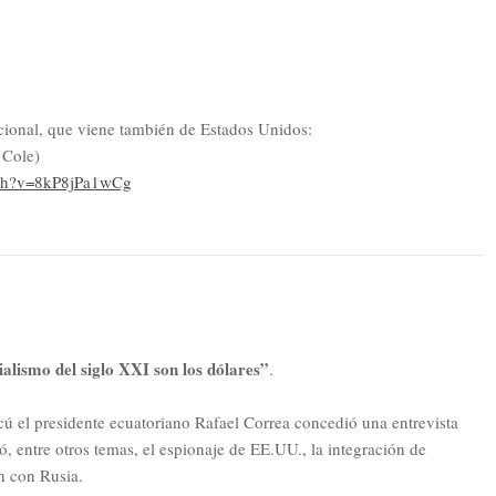
ional, que viene también de Estados Unidos:
Cole)
tch?v=8kP8jPa1wCg
alismo del siglo XXI son los dólares”
.
scú el presidente ecuatoriano Rafael Correa concedió una entrevista
, entre otros temas, el espionaje de EE.UU., la integración de
n con Rusia.