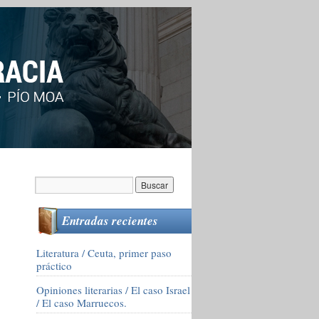
Entradas recientes
Literatura / Ceuta, primer paso
práctico
Opiniones literarias / El caso Israel
/ El caso Marruecos.