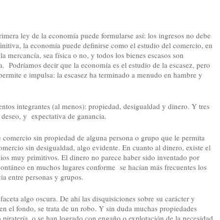
rimera ley de la economía puede formularse así: los ingresos no debe
efinitiva, la economía puede definirse como el estudio del comercio, en
la mercancía, sea física o no, y todos los bienes escasos son
a. Podríamos decir que la economía es el estudio de la escasez, pero
 permite e impulsa: la escasez ha terminado a menudo en hambre y
entos integrantes (al menos): propiedad, desigualdad y dinero. Y tres
 deseo, y expectativa de ganancia.
 comercio sin propiedad de alguna persona o grupo que le permita
mercio sin desigualdad, algo evidente. En cuanto al dinero, existe el
ios muy primitivos. El dinero no parece haber sido inventado por
pontáneo en muchos lugares conforme se hacían más frecuentes los
ia entre personas y grupos.
aceta algo oscura. De ahí las disquisiciones sobre su carácter y
, en el fondo, se trata de un robo. Y sin duda muchas propiedades
o piratería, o se han logrado con engaño o explotación de la necesidad