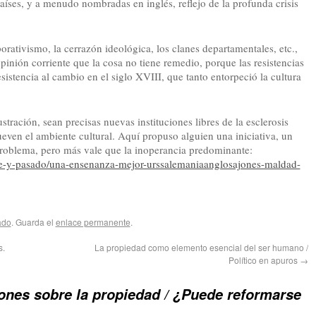
íses, y a menudo nombradas en inglés, reflejo de la profunda crisis
porativismo, la cerrazón ideológica, los clanes departamentales, etc.,
inión corriente que la cosa no tiene remedio, porque las resistencias
esistencia al cambio en el siglo XVIII, que tanto entorpeció la cultura
tración, sean precisas nuevas instituciones libres de la esclerosis
even el ambiente cultural. Aquí propuso alguien una iniciativa, un
l problema, pero más vale que la inoperancia predominante:
ente-y-pasado/una-ensenanza-mejor-urssalemaniaanglosajones-maldad-
ado
. Guarda el
enlace permanente
.
s.
La propiedad como elemento esencial del ser humano /
Político en apuros
→
ones sobre la propiedad / ¿Puede reformarse