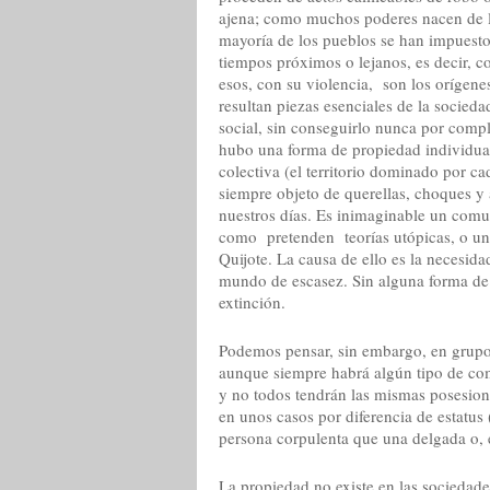
ajena; como muchos poderes nacen de la 
mayoría de los pueblos se han impuesto
tiempos próximos o lejanos, es decir, con
esos, con su violencia, son los orígene
resultan piezas esenciales de la socieda
social, sin conseguirlo nunca por comp
hubo una forma de propiedad individual
colectiva (el territorio dominado por 
siempre objeto de querellas, choques y
nuestros días. Es inimaginable un comu
como pretenden teorías utópicas, o un
Quijote. La causa de ello es la necesid
mundo de escasez. Sin alguna forma de 
extinción.
Podemos pensar, sin embargo, en grupos
aunque siempre habrá algún tipo de come
y no todos tendrán las mismas posesione
en unos casos por diferencia de estatus 
persona corpulenta que una delgada o, 
La propiedad no existe en las sociedade