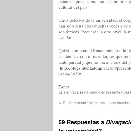
patentes, pocas comparadas con otros pa
cultural del país.
Otros defectos de la universidad, el cor
han sido señalados muchas veces y es op
son feroces. Recuerda, a otro nivel, la r
española.
Quizá, como en el Renacimiento o la Ilus
académica, con otros enfoques que renu
tanto parcial y que no iba a la raíz de
http://blogs.libertaddigital.com/pres
usena-8630/
Tweet
Esta entrada se ha creado en
presente y pas
←
Razón y moral / Aventuras e incertidumbre
59 Respuestas a
Divagaci
la universidad?