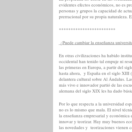
evidentes efectos económicos, no es pr
personas y grupos la capacidad de actua
prerracional por su propia naturaleza. 
************************
¿Puede cambiar la enseñanza universit
En otras civilizaciones ha habido insti
occidental han tenido tal empuje ni resu
las primeras en Europa, a partir del sigl
hasta ahora, y España en el siglo XIII 
delantera cultural sobre Al Ándalus. La
más vivo e innovador partió de las escue
alemana del siglo XIX les ha dado básic
Por lo que respecta a la universidad esp
no es lo mismo que mala. El nivel técn
la enseñanza empresarial y económica es
innovar y teorizar. Hay muy buenos eco
las novedades y teorizaciones vienen ca