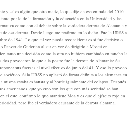
 y salvo algún que otro matiz, lo que dije en esa entrada del 2010
tanto por lo de la formación y la educación en la Universidad y las
ormativa como con el debate sobre la verdadera derrota de Alemania y
e de esa derrota. Desde luego me reafirmo en lo dicho. Fue la URSS a
bre de 1941. Lo que tal vez pueda reconsiderar es si fue decisivo o
o Panzer de Guderian al sur en vez de dirigirlo a Moscú en
der, tanto una decisión como la otra no hubiera cambiado en mucho la
s dos provocaron lo que a la postre fue la derrota de Alemania: Su
reponer sus fuerzas al nivel efectivo de junio del 41. Y eso lo provocó
to soviético. Si la URSS no aplastó de forma definita a los alemanes en
lla misma estaba exhausta y al borde igualmente del colapso. Después
itares americanos, que yo creo son los que con más seriedad se han
en el este, confirmo lo que mantiene Moa y es que el ejército rojo en
rioridad, pero fue el verdadero causante de la derrota alemana.