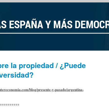
re la propiedad / ¿Puede
iversidad?
ntereconomia.com/blog/presente-y-pasado/argentina-
**********