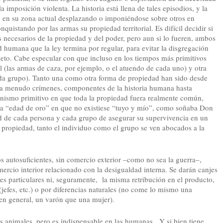
imposición violenta. La historia está llena de tales episodios, y la
 en su zona actual desplazando o imponiéndose sobre otros en
quistando por las armas su propiedad territorial. Es difícil decidir si
s necesarios de la propiedad y del poder, pero aun si lo fueren, ambos
d humana que la ley termina por regular, para evitar la disgregación
leto. Cabe especular con que incluso en los tiempos más primitivos
 (las armas de caza, por ejemplo, o el atuendo de cada uno) y otra
cada grupo). Tanto una como otra forma de propiedad han sido desde
 a menudo crímenes, componentes de la historia humana hasta
nismo primitivo en que toda la propiedad fuera realmente común,
a “edad de oro” en que no existiese “tuyo y mío”, como soñaba Don
ad de cada persona y cada grupo de asegurar su supervivencia en un
propiedad, tanto el individuo como el grupo se ven abocados a la
 autosuficientes, sin comercio exterior –como no sea la guerra–,
rcio interior relacionado con la desigualdad interna. Se darán canjes
s particulares ni, seguramente, la misma retribución en el producto,
(jefes, etc.) o por diferencias naturales (no come lo mismo una
en general, un varón que una mujer).
s animales, pero es indispensable en las humanas. Y si bien tiene