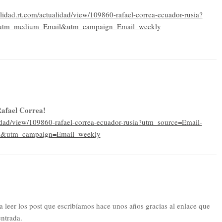
alidad.rt.com/actualidad/view/109860-rafael-correa-ecuador-rusia?
&utm_medium=Email&utm_campaign=Email_weekly
Rafael Correa!
alidad/view/109860-rafael-correa-ecuador-rusia?utm_source=Email-
&utm_campaign=Email_weekly
 a leer los post que escribíamos hace unos años gracias al enlace que
ntrada.