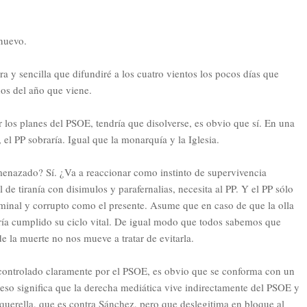
 nuevo.
ra y sencilla que difundiré a los cuatro vientos los pocos días que
os del año que viene.
ar los planes del PSOE, tendría que disolverse, es obvio que sí. En una
, el PP sobraría. Igual que la monarquía y la Iglesia.
menazado? Sí. ¿Va a reaccionar como instinto de supervivencia
 de tiranía con disimulos y parafernalias, necesita al PP. Y el PP sólo
minal y corrupto como el presente. Asume que en caso de que la olla
bría cumplido su ciclo vital. De igual modo que todos sabemos que
de la muerte no nos mueve a tratar de evitarla.
 controlado claramente por el PSOE, es obvio que se conforma con un
so significa que la derecha mediática vive indirectamente del PSOE y
 querella, que es contra Sánchez, pero que deslegitima en bloque al