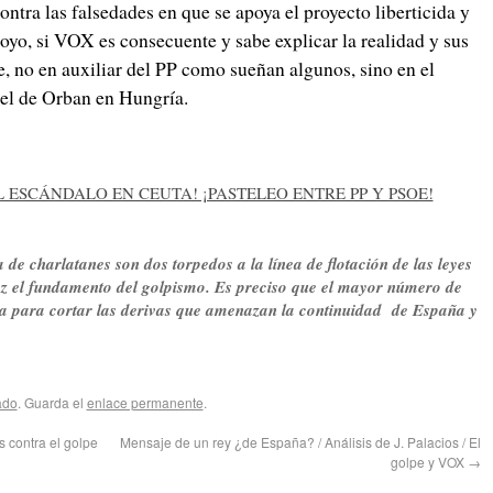
ontra las falsedades en que se apoya el proyecto liberticida y
yo, si VOX es consecuente y sabe explicar la realidad y sus
e, no en auxiliar del PP como sueñan algunos, sino en el
 el de Orban en Hungría.
L ESCÁNDALO EN CEUTA! ¡PASTELEO ENTRE PP Y PSOE!
 de charlatanes son dos torpedos a la línea de flotación de las leyes
ez el fundamento del golpismo. Es preciso que el mayor número de
ia para cortar las derivas que amenazan la continuidad de España y
ado
. Guarda el
enlace permanente
.
s contra el golpe
Mensaje de un rey ¿de España? / Análisis de J. Palacios / El
golpe y VOX
→