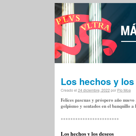
Los hechos y los
Creado el
24 diciembre, 2022
por
Pío Moa
Felices pascuas y próspero año nuevo 
golpismo y sentados en el banquillo a l
************************
Los hechos y los deseos