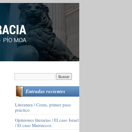
Entradas recientes
Literatura / Ceuta, primer paso
práctico
Opiniones literarias / El caso Israel
/ El caso Marruecos.