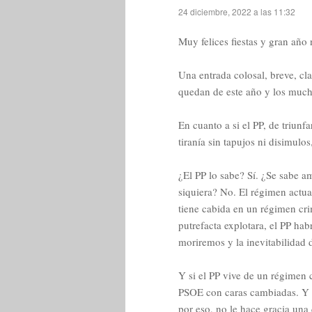
24 diciembre, 2022 a las 11:32
Muy felices fiestas y gran año
Una entrada colosal, breve, cla
quedan de este año y los much
En cuanto a si el PP, de triunf
tiranía sin tapujos ni disimulos
¿El PP lo sabe? Sí. ¿Se sabe a
siquiera? No. El régimen actual
tiene cabida en un régimen cri
putrefacta explotara, el PP ha
moriremos y la inevitabilidad 
Y si el PP vive de un régimen
PSOE con caras cambiadas. Y e
por eso, no le hace gracia una