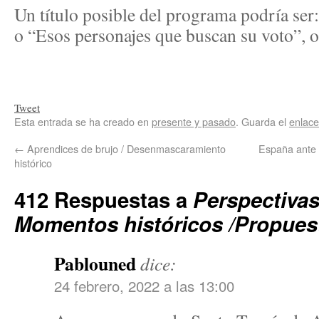
Un título posible del programa podría ser:
o “Esos personajes que buscan su voto”, o
Tweet
Esta entrada se ha creado en
presente y pasado
. Guarda el
enlac
←
Aprendices de brujo / Desenmascaramiento
España ante e
histórico
412 Respuestas a
Perspectivas
Momentos históricos /Propuest
Pablouned
dice:
24 febrero, 2022 a las 13:00